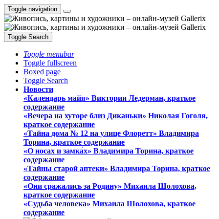
Toggle navigation
Toggle Search
Toggle menubar
Toggle fullscreen
Boxed page
Toggle Search
Новости
«Календарь майя» Виктории Ледерман, краткое
содержание
«Вечера на хуторе близ Диканьки» Николая Гоголя,
краткое содержание
«Тайна дома № 12 на улице Флоретт» Владимира
Торина, краткое содержание
«О носах и замка́х» Владимира Торина, краткое
содержание
«Тайны старой аптеки» Владимира Торина, краткое
содержание
«Они сражались за Родину» Михаила Шолохова,
краткое содержание
«Судьба человека» Михаила Шолохова, краткое
содержание