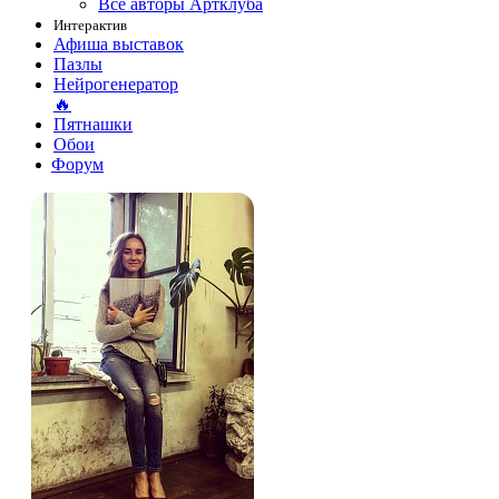
Все авторы Артклуба
Интерактив
Афиша выставок
Пазлы
Нейрогенератор
🔥
Пятнашки
Обои
Форум