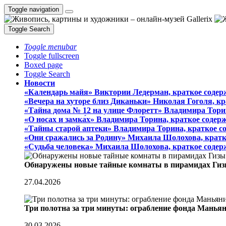
Toggle navigation
Toggle Search
Toggle menubar
Toggle fullscreen
Boxed page
Toggle Search
Новости
«Календарь майя» Виктории Ледерман, краткое содер
«Вечера на хуторе близ Диканьки» Николая Гоголя, к
«Тайна дома № 12 на улице Флоретт» Владимира Тори
«О носах и замка́х» Владимира Торина, краткое содер
«Тайны старой аптеки» Владимира Торина, краткое с
«Они сражались за Родину» Михаила Шолохова, кратк
«Судьба человека» Михаила Шолохова, краткое содер
Обнаружены новые тайные комнаты в пирамидах Гиз
27.04.2026
Три полотна за три минуты: ограбление фонда Манья
30.03.2026