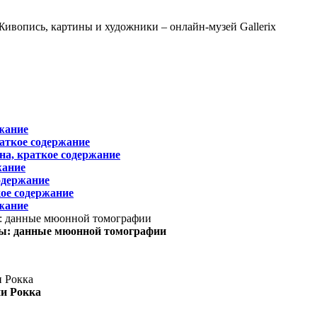
жание
раткое содержание
на, краткое содержание
жание
одержание
ое содержание
жание
ы: данные мюонной томографии
ни Рокка