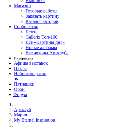
Вышивка
Магазин
Готовые работы
Заказать картину
Каталог авторов
Сообщество
Лента
Gallerix Топ-100
Все «Картины дня»
Новые альбомы
Все авторы Артклуба
Интерактив
Афиша выставок
Пазлы
Нейрогенератор
🔥
Пятнашки
Обои
Форум
Артклуб
Мария
My Eternal Inspiration