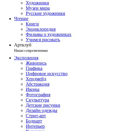
Художники
Музеи мира
Русские художники
Чтение
Книги
Энциклопедия
Фильмы о художниках
Учимся рисовать
Артклуб
Наши современники
Экспозиция
Живопись
Графика
Цифровое искусство
Хендмейд
Абстракция
Иконы
Фотография
Скульптура
Детские рисунки
Дизайн одежды
Стрит-арт
Бодиарт
Интерьер