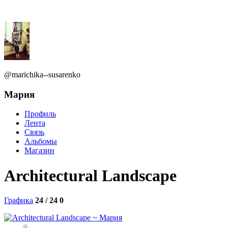
@marichika--susarenko
Мария
Профиль
Лента
Связь
Альбомы
Магазин
Architectural Landscape
Графика
24 / 24
0
0