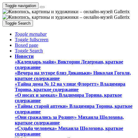
Toggle navigation
Toggle Search
Toggle menubar
Toggle fullscreen
Boxed page
Toggle Search
Новости
«Календарь майя» Виктории Ледерман, краткое
содержание
«Вечера на хуторе близ Диканьки» Николая Гоголя,
краткое содержание
«Тайна дома № 12 на улице Флоретт» Владимира
Торина, краткое содержание
«О носах и замка́х» Владимира Торина, краткое
содержание
«Тайны старой аптеки» Владимира Торина, краткое
содержание
«Они сражались за Родину» Михаила Шолохова,
краткое содержание
«Судьба человека» Михаила Шолохова, краткое
содержание