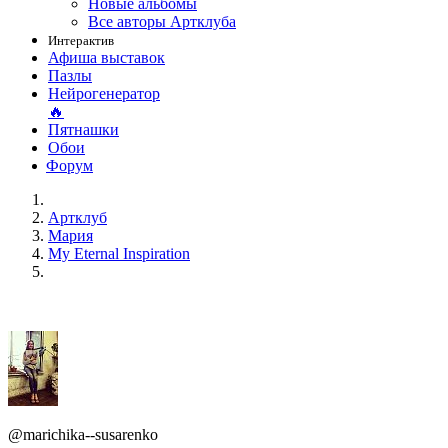
Новые альбомы
Все авторы Артклуба
Интерактив
Афиша выставок
Пазлы
Нейрогенератор
🔥
Пятнашки
Обои
Форум
Артклуб
Мария
My Eternal Inspiration
@marichika--susarenko