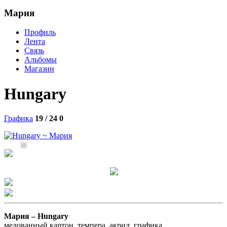
Мария
Профиль
Лента
Связь
Альбомы
Магазин
Hungary
Графика
19 / 24
0
21
Мария –
Hungary
мелованный картон, темпера, акрил, графика