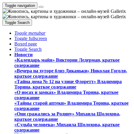
Toggle navigation
Toggle Search
Toggle menubar
Toggle fullscreen
Boxed page
Toggle Search
Новости
«Календарь майя» Виктории Ледерман, краткое
содержание
«Вечера на хуторе близ Диканьки» Николая Гоголя,
краткое содержание
«Тайна дома № 12 на улице Флоретт» Владимира
Торина, краткое содержание
«О носах и замка́х» Владимира Торина, краткое
содержание
«Тайны старой аптеки» Владимира Торина, краткое
содержание
«Они сражались за Родину» Михаила Шолохова,
краткое содержание
«Судьба человека» Михаила Шолохова, краткое
содержание