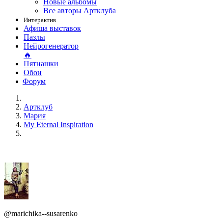
Новые альбомы
Все авторы Артклуба
Интерактив
Афиша выставок
Пазлы
Нейрогенератор
🔥
Пятнашки
Обои
Форум
Артклуб
Мария
My Eternal Inspiration
@marichika--susarenko